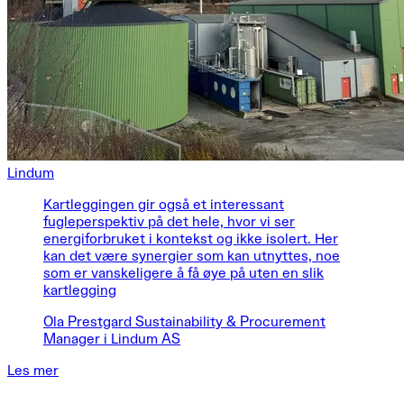
Lindum
Kartleggingen gir også et interessant
fugleperspektiv på det hele, hvor vi ser
energiforbruket i kontekst og ikke isolert. Her
kan det være synergier som kan utnyttes, noe
som er vanskeligere å få øye på uten en slik
kartlegging
Ola Prestgard Sustainability & Procurement
Manager i Lindum AS
Les mer