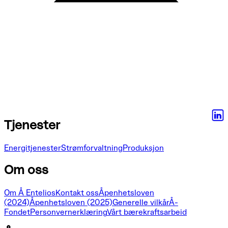
Tjenester
Energitjenester
Strømforvaltning
Produksjon
Om oss
Om Å Entelios
Kontakt oss
Åpenhetsloven
(2024)
Åpenhetsloven (2025)
Generelle vilkår
Å-
Fondet
Personvernerklæring
Vårt bærekraftsarbeid