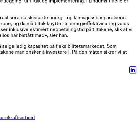
legging, til tiltak og implementering. I Lindums tilfelle er
 å realisere de skisserte energi- og klimagassbesparelsene
one, og da må tiltak knyttet til energieffektivisering veies
er inklusive estimert nedbetalingstid på tiltakene, slik at vi
lios har bistått med», sier han.
 selge ledig kapasitet på fleksibilitetsmarkedet. Som
ltakene man ønsker å investere i. På den måten sikrer vi at
ærekraftsarbeid