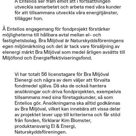
Å Entelios ser fram emot att i fortsättningen
utveckla samarbetet och arbeta med våra kunder
för att tillsammans utveckla våra energitjänster,
tillägger hon.
Å Entelios engagemang för fondprojekt förstärker
möjligheterna till hållbara avtal mellan el- och
fastighetsbolag. Bra Miljöval är Naturskyddsföreningens
egen miljömärkning och det är tack vare försäljning av
elenergi märkt Bra Miljöval som medel årligen avsätts till
Miljöfond och Energieffektiviseringsfond.
Vi har totalt 56 licenstagare för Bra Miljöval
Elenergi och några av dem väljer att förvalta
fondmedel själva. Då ska de också hantera
ansökningar och driva fondprojekten, exempelvis
tillsammans med sina företagskunder, så som
Entelios gör. Ansökningarna ska alltid godkännas
av Bra Miljöval, vilket kan innebära att vissa delar
av projektet lever upp till kriterierna och får stöd
från fonden, förklarar Kim Blomster,
produktansvarig El & Energi,
Naturskyddsföreningen.