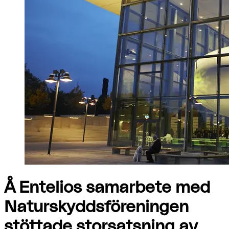
Å Entelios samarbete med
Naturskyddsföreningen
stöttade storsatsning av