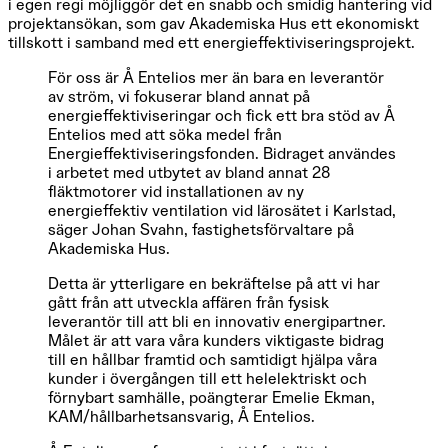
i egen regi möjliggör det en snabb och smidig hantering vid
projektansökan, som gav Akademiska Hus ett ekonomiskt
tillskott i samband med ett energieffektiviseringsprojekt.
För oss är Å Entelios mer än bara en leverantör
av ström, vi fokuserar bland annat på
energieffektiviseringar och fick ett bra stöd av Å
Entelios med att söka medel från
Energieffektiviseringsfonden. Bidraget användes
i arbetet med utbytet av bland annat 28
fläktmotorer vid installationen av ny
energieffektiv ventilation vid lärosätet i Karlstad,
säger Johan Svahn, fastighetsförvaltare på
Akademiska Hus.
Detta är ytterligare en bekräftelse på att vi har
gått från att utveckla affären från fysisk
leverantör till att bli en innovativ energipartner.
Målet är att vara våra kunders viktigaste bidrag
till en hållbar framtid och samtidigt hjälpa våra
kunder i övergången till ett helelektriskt och
förnybart samhälle, poängterar Emelie Ekman,
KAM/hållbarhetsansvarig, Å Entelios.