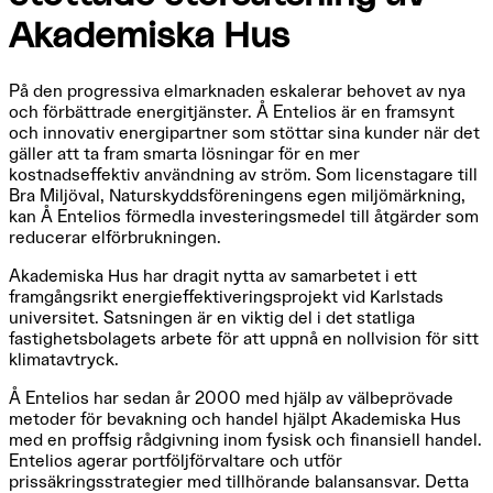
Akademiska Hus
På den progressiva elmarknaden eskalerar behovet av nya
och förbättrade energitjänster. Å Entelios är en framsynt
och innovativ energipartner som stöttar sina kunder när det
gäller att ta fram smarta lösningar för en mer
kostnadseffektiv användning av ström. Som licenstagare till
Bra Miljöval, Naturskyddsföreningens egen miljömärkning,
kan Å Entelios förmedla investeringsmedel till åtgärder som
reducerar elförbrukningen.
Akademiska Hus har dragit nytta av samarbetet i ett
framgångsrikt energieffektiveringsprojekt vid Karlstads
universitet. Satsningen är en viktig del i det statliga
fastighetsbolagets arbete för att uppnå en nollvision för sitt
klimatavtryck.
Å Entelios har sedan år 2000 med hjälp av välbeprövade
metoder för bevakning och handel hjälpt Akademiska Hus
med en proffsig rådgivning inom fysisk och finansiell handel.
Entelios agerar portföljförvaltare och utför
prissäkringsstrategier med tillhörande balansansvar. Detta