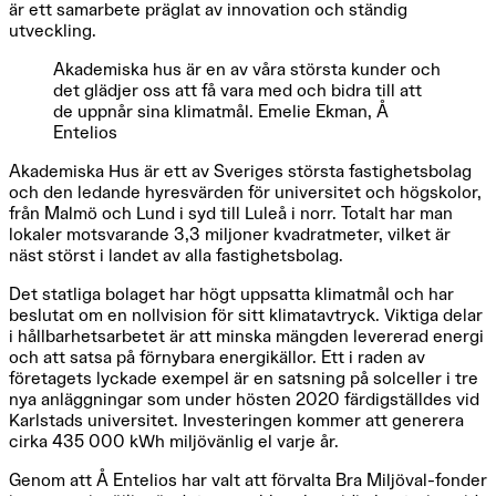
är ett samarbete präglat av innovation och ständig
utveckling.
Akademiska hus är en av våra största kunder och
det glädjer oss att få vara med och bidra till att
de uppnår sina klimatmål. Emelie Ekman, Å
Entelios
Akademiska Hus är ett av Sveriges största fastighetsbolag
och den ledande hyresvärden för universitet och högskolor,
från Malmö och Lund i syd till Luleå i norr. Totalt har man
lokaler motsvarande 3,3 miljoner kvadratmeter, vilket är
näst störst i landet av alla fastighetsbolag.
Det statliga bolaget har högt uppsatta klimatmål och har
beslutat om en nollvision för sitt klimatavtryck. Viktiga delar
i hållbarhetsarbetet är att minska mängden levererad energi
och att satsa på förnybara energikällor. Ett i raden av
företagets lyckade exempel är en satsning på solceller i tre
nya anläggningar som under hösten 2020 färdigställdes vid
Karlstads universitet. Investeringen kommer att generera
cirka 435 000 kWh miljövänlig el varje år.
Genom att Å Entelios har valt att förvalta Bra Miljöval-fonder