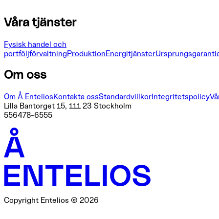
Våra tjänster
Fysisk handel och
portföljförvaltning
Produktion
Energitjänster
Ursprungsgaranti
Om oss
Om Å Entelios
Kontakta oss
Standardvillkor
Integritetspolicy
Vå
Lilla Bantorget 15, 111 23 Stockholm
556478-6555
Copyright Entelios © 2026