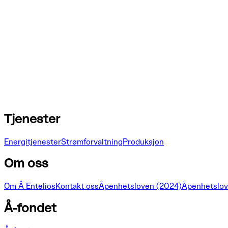
Tjenester
Energitjenester
Strømforvaltning
Produksjon
Om oss
Om Å Entelios
Kontakt oss
Åpenhetsloven (2024)
Åpenhetslov
Å-fondet