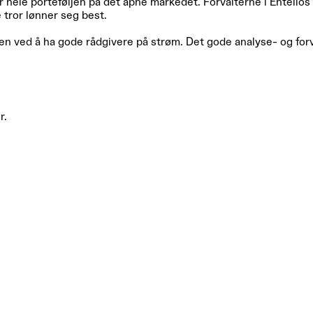
or hele porteføljen på det åpne markedet. Forvalterne i Entelio
e tror lønner seg best.
 ved å ha gode rådgivere på strøm. Det gode analyse- og forval
r.