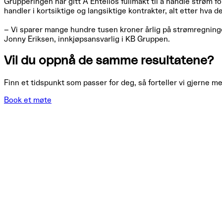
Grupperingen har gitt Å Entelios fullmakt til å handle strøm f
handler i kortsiktige og langsiktige kontrakter, alt etter hva d
– Vi sparer mange hundre tusen kroner årlig på strømregningen
Jonny Eriksen, innkjøpsansvarlig i KB Gruppen.
Vil du oppnå de samme resultatene?
Finn et tidspunkt som passer for deg, så forteller vi gjerne me
Book et møte