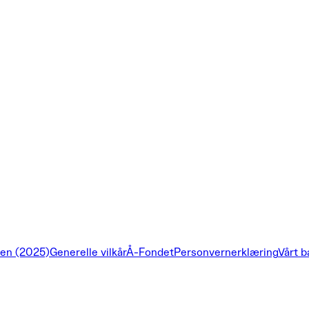
en (2025)
Generelle vilkår
Å-Fondet
Personvernerklæring
Vårt b