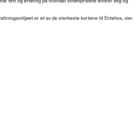
s har teft og erfaring på hvordan strømprisene endrer seg og
tningsmiljøet er et av de sterkeste kortene til Entelios, sier